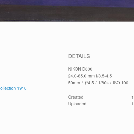
e
DETAILS
NIKON D800
24.0-85.0 mm f/3.5-4.5
50mm
/
ƒ/4.5
/
1/80s
/
ISO 100
collection 1910
Created
1
Uploaded
1