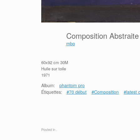
Composition Abstrait
mbo
60x92 cm 30M
Huile sur toile
1971
Album:
phantom pro
Étiquettes:
#70 début
#Composition
#latest 
Posted in .