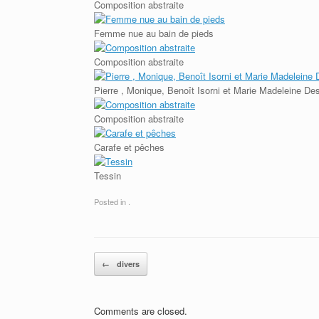
Composition abstraite
Femme nue au bain de pieds
Composition abstraite
Pierre , Monique, Benoît Isorni et Marie Madeleine Des
Composition abstraite
Carafe et pêches
Tessin
Posted in .
Post navigation
←
divers
Comments are closed.