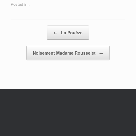
Posted in .
Post navigation
←
La Pouèze
Noisement Madame Rousselet
→