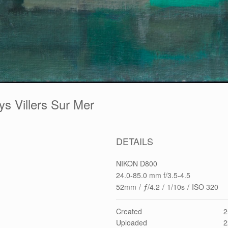
ys Villers Sur Mer
DETAILS
NIKON D800
24.0-85.0 mm f/3.5-4.5
52mm
/
ƒ/4.2
/
1/10s
/
ISO 320
Created
2
Uploaded
2