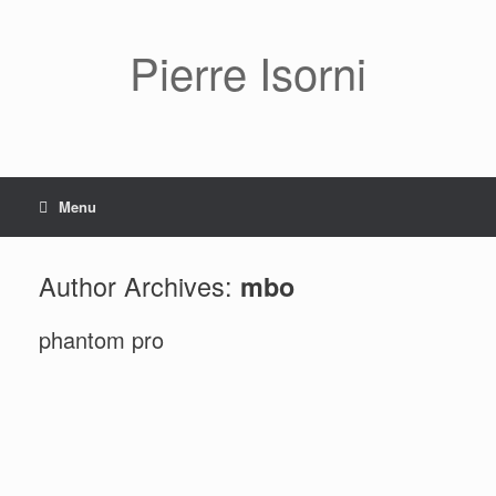
Pierre Isorni
Menu
Author Archives:
mbo
phantom pro
Carafe et pêches
Guéridon