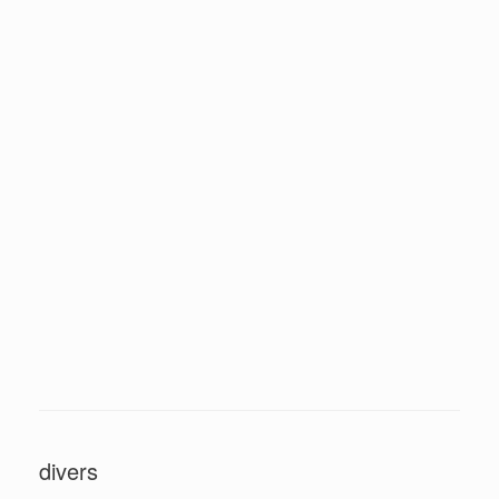
Oranges
Coin de l'atelier du peintre
Aux poissons
À la théière
Abstrait la truite
Abstrait
Pêche à Villers
Le merle et la coupe
•••
2
divers