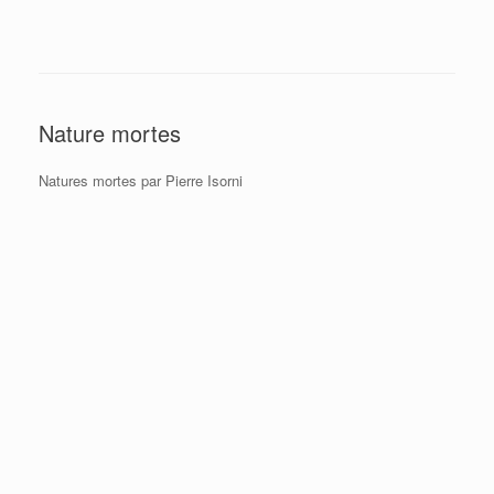
Nature mortes
Natures mortes par Pierre Isorni
Carafe et pêches
Guéridon
Théière marron
Nature morte blanc
Bouquet iris
Pot de grés