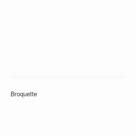
mauves
IMG 7881
Broquette
Antonella