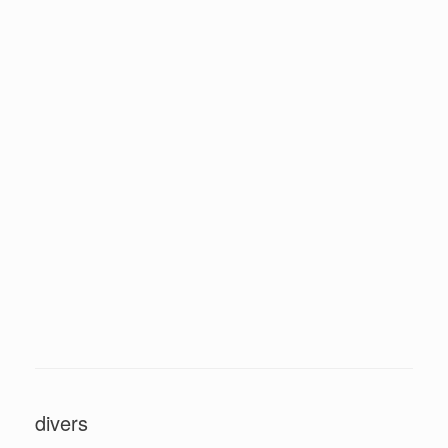
Oranges
Coin de l'atelier du peintre
Aux poissons
À la théière
Abstrait la truite
Abstrait
Pêche à Villers
Le merle et la coupe
•••
2
divers