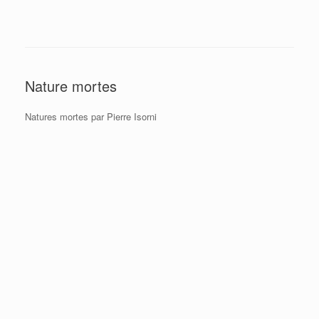
Nature mortes
Natures mortes par Pierre Isorni
Carafe et pêches
Guéridon
Théière marron
Nature morte blanc
Bouquet iris
Pot de grés