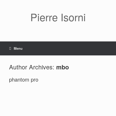
Pierre Isorni
Menu
Author Archives:
mbo
phantom pro
Carafe et pêches
Guéridon