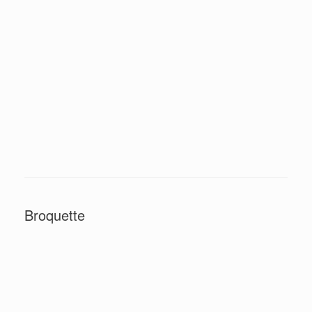
mauves
IMG 7881
Broquette
Antonella