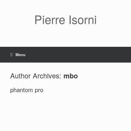
Pierre Isorni
Menu
Author Archives:
mbo
phantom pro
Carafe et pêches
Guéridon