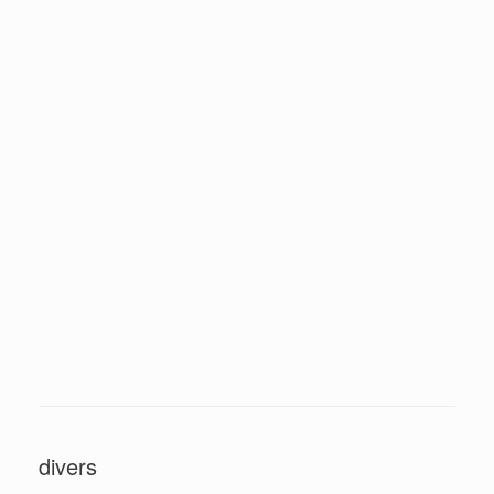
Oranges
Coin de l'atelier du peintre
Aux poissons
À la théière
Abstrait la truite
Abstrait
Pêche à Villers
Le merle et la coupe
•••
2
divers