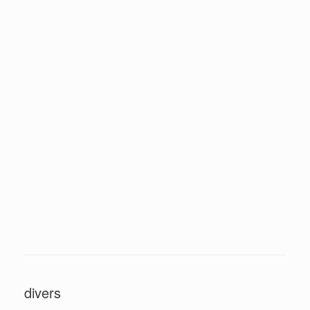
Oranges
Coin de l'atelier du peintre
Aux poissons
À la théière
Abstrait la truite
Abstrait
Pêche à Villers
Le merle et la coupe
•••
2
divers