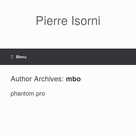
Pierre Isorni
Menu
Author Archives:
mbo
phantom pro
Carafe et pêches
Guéridon