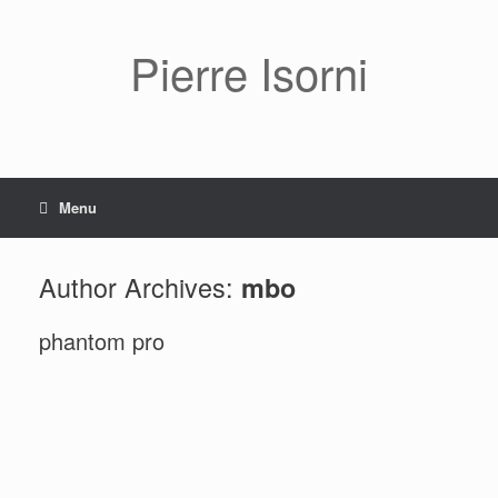
Pierre Isorni
Menu
Author Archives:
mbo
phantom pro
Autoportrait
Famille Desvallières esquisse