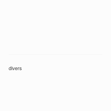
Paysage à la meule
Religieuse de Séville
Nu adossé sur le tronc
Composition dans les mauves
IMG 7881
divers
Abstrait