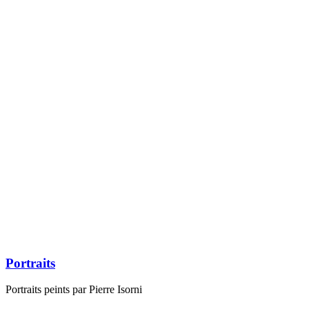
Figuratif, Composition
Scène paysanne (Rubens)
Jeune femme à la guitare
Composition abstraite
Femme nue au bain de pieds
Composition abstraite
Pierre , Monique, Benoît Isorni et Marie Madeleine Desvallières
Composition abstraite
Carafe et pêches
Tessin
Portraits
Portraits peints par Pierre Isorni