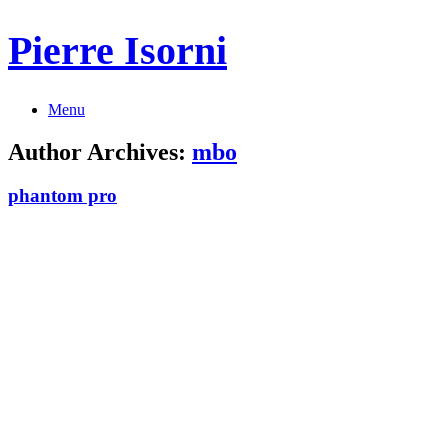
Pierre Isorni
Menu
Author Archives:
mbo
phantom pro
Carafe et pêches
Guéridon
Théière marron
Nature morte blanc
Bouquet iris
Pot de grés