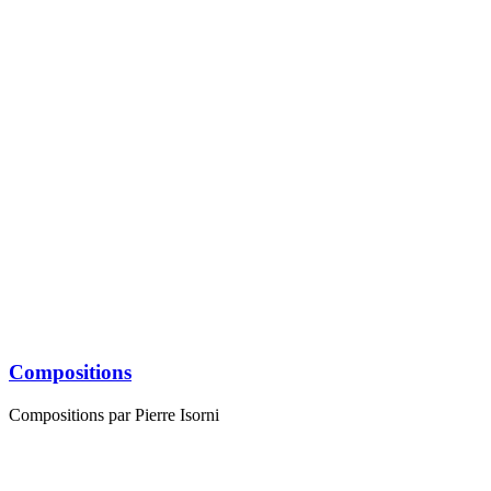
Scène paysanne (Rubens)
Jeune femme à la guitare
Composition abstraite
Femme nue au bain de pieds
Composition abstraite
Pierre , Monique, Benoît Isorni et Marie Madeleine Desvallières
Composition abstraite
Carafe et pêches
Tessin
Compositions
Compositions par Pierre Isorni
Figuratif, Composition