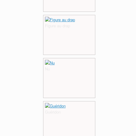
Figure au drap
Nu
Guéridon