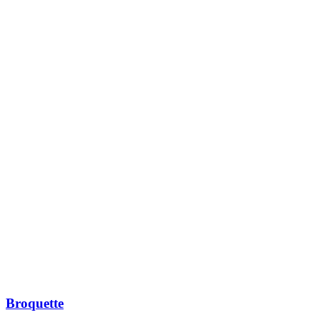
Nu adossé sur le tronc
Composition dans les
mauves
IMG 7881
Broquette