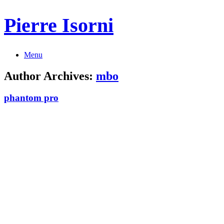
Pierre Isorni
Menu
Author Archives:
mbo
phantom pro
Madame Laveau
Marie Ambroselli
Portrait d'enfant
Claire Vallery-Radot
Scène paysanne d'interieur
Artisan é l'établi