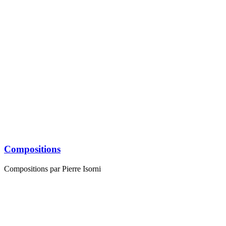
Monique Isorni
Claire Vallery-Radot
Autoportrait Pierre Isorni
Flavie Isorni
Lucia Ambroselli
Flavie Isorni au turban
Flore Isorni
•••
2
Compositions
Compositions par Pierre Isorni
Carafe et pêches
Guéridon