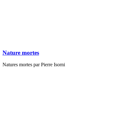
Antonella
Nature mortes
Natures mortes par Pierre Isorni
Pierre, Monique, Benito, Flavie Isorni
La barque
Sable abstrait
Composition fond vert
Flammèches bleues rouges
La Seine