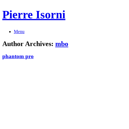
Pierre Isorni
Menu
Author Archives:
mbo
phantom pro
Carafe et pêches
Guéridon
Théière marron
Nature morte blanc
Bouquet iris
Pot de grés